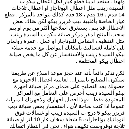
ولهذا . ستجد لدينا قطع غيار لكل اعطال بيكو ب
السيدة زينب مثل اعطال البوتاجاز او اعطال ثلاجات
14 قدم ، 16 قدم ، 18 قدم كذلك يتواجد بالمركز . قطع
غيار الخاصة بأغلبية ديب فريزر بيكو لكن هناك بعض
الاعطال قد يتم . يستغرق اصلاحها اكثر من يوم او يتم
سحب المنتج لمقر مركز صيانة بيكو ب السيدة زينب
مثل التنظيف الشامل للبوتاجاز او عمل . عمرة رولمان
بلي كاملة لغسالتك بأمكانك التواصل مع خدمة عملاء
بيكو السيدة زينب والاستفسار عن كل ما يخص صيانة
اعطال بيكو المختلفة .
لكن تذكر دائماً بأنه عند حجز موعد اصلاح عن طريقنا
سيكون التصليح بالمنزل . لغالبية اعطال الاجهزة مع
حصولك بعد التصليح على ضمان مركز صيانة اجهزة
بيكو السيدة زينب احرص على التعامل مع المراكز
المعتمدة فقط . فهذا افضل لجهازك ولأجهزتك المنزلية
عموماً اذا كنت بحاجة لأي . استفسار يخص صيانة ديب
فريزر بيكو 5 درج ب السيدة زينب او غسالات فوق
اتوماتيك بوتاجازات 5 شعلة سخان غاز 10 لتر او صيانة
ثلاجة نوفروست تكييف هواء . نحن في انتظار اتصالك