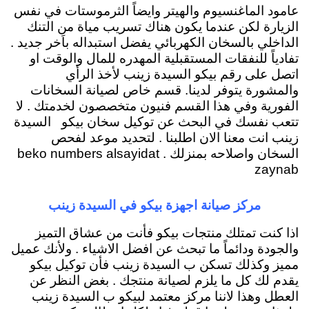
عامود الماغنسيوم والهيتر وايضاً الثرموستات في نفس
الزيارة لكن عندما يكون هناك تسريب مياة من التنك
الداخلي بالسخان الكهربائي يفضل استبداله باَخر جديد .
تفادياً للنفقات المستقبلية المهدره للمال والوقت او
اتصل على رقم بيكو السيدة زينب لأخذ الرأي
والمشورة يتوفر لدينا. قسم خاص لصيانة السخانات
الفورية وفي هذا القسم فنيون متخصصون لخدمتك . لا
تتعب نفسك في البحث عن توكيل سخان بيكو السيدة
زينب انت معنا الان اطلبنا . لتحديد موعد لفحص
السخان واصلاحه بمنزلك . beko numbers alsayidat
zaynab
مركز صيانة اجهزة بيكو في السيدة زينب
اذا كنت تمتلك منتجات بيكو فأنت من عشاق التميز
والجودة ودائماً ما تبحث عن افضل الاشياء . ولأنك عميل
مميز وكذلك تسكن ب السيدة زينب فأن توكيل بيكو
يقدم لك كل ما يلزم لصيانة منتجك . بغض النظر عن
العطل وهذا لاننا مركز معتمد لبيكو ب السيدة زينب