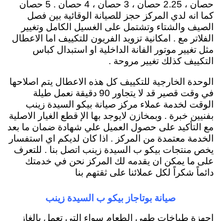
حصان ، 2.25 حصان ، 3 حصان ، 4 حصان . 5 حصان
كما انه لدي المركز حجز للصيانة الوقائية بين فصل
الصيف والشتاء وتشتمل على الغسيل الكامل وتغيير
الفلاتر مع . امكانية تزويد الفريون للتكييف اما الاعطال
مثل تغيير موتور الفانة الداخلية او استبدال كباس
التكييف كذلك تغيير مروحة .
الوحدة الخارجية للتكييف كل هذه الاعطال يتم اصلاحها
في وقت قصير قد لا يتجاور 90 دقيقة نعمل طيلة
الوقت لخدمة عملاء مركز صيانة بيكو السيدة زينب
بفنيين خبرة . وبمخازن لايوجد بها الإ قطع الغيار الاصلية
مع التأكيد على حصول العميل علي شهادة ضمان ما بعد
الخدمة معتمدة من المركز . اذا كان لديكم اي استفسار
يخص منتجات بيكو ب السيدة زينب اتصل بنا . للتعرف
على ما يمكن ان يقدمه لك المركز نحن في خدمتك
دائماً شكراً لكل عملائنا على ثقتهم بنا
صيانة بوتاجاز بيكو ب السيدة زينب
اجهزة طباخات طهي الطعام سواء التى تعمل بالغاز