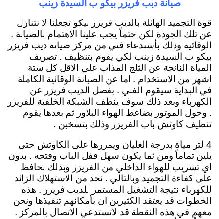
صيانة ديب فريزر بيكو ب السيدة زينب
قوة التجميد الهائلة بالديب فريزر بيكو تجعلنا لا نتنازل
عن تلك الجودة لكن حتماً يجب علينا الاهتمام بالصيانة .
الوقائية وذلك بأستدعاء فني من مركز صيانة ديب فريزر
بيكو ب السيدة زينب لكي يقوم بتنظيف . تصريف
المياة الناتجة عن الثلج المذاب علي الاقل كل ستة
اشهر من الاستخدام . اما عن الصيانة الوقائية الكاملة
في البداية سيقوم الفني . بفصل الديب فريزر عن
الكهرباء وبعد ذلك سوف ينظف الشبكة الخلفية للفريزر
. وحول الموتور بضاغط الهواء البلاور ثم بعدها يقوم
تنظيف كاوتش باب الفريزر وذلك بتسخين .
4 لتر مياة بدرجة الغليان ويمررها على الكاوتش حتي
يلين تماماً ومن ثما يكون سهل قفل الباب وفتحه . بدون
اي تسريب للهواء الداخلي من الفريزر وبذلك نحافظ
على كفاءة التجميد وبالتالي . نحد من الاستهلاك الزائد
للكهرباء نتيجة التشغيل المستمر للديب فريزر . هذه
الخطوات قد يعتقد الكثيرين ان بأمكانهم تنفيذها ونحن
معهم في هذه النقطة قد لاتستدعي الاتصال بالمركز .