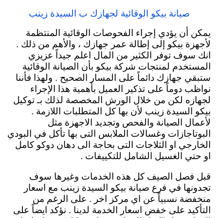
صيانة بيكو الوقائية لجهازك ب السيدة زينب
يمكن أن يؤدي إجراء الفحوصات الوقائية المنتظمة
لأجهزة بيكو إلى إطالة عمر جهازك ، والأهم من ذلك .
انك سوف توفر الكثير من المال اعلم جيداً عزيزي
المستخدم لمنتجات شركة بيكو بأن الصيانة الوقائية
ستبقي جهازك دائماً
على المسار الصحيح . ولهذا فأننا
نواظب دوماً على تذكير العميل بأهمية هذا الإجراء
لجهازه لكن من خلال الورش المخصصة لذلك بـ توكيل
بيكو السيدة زينب لأن بها كل المتطلبات اللازمة .
لأعمال الصيانة والفحص وتجديد الاجهزة مثل
البوتاجازات وغسالات الملابس التى بها تأكل في البودي
الخارجي او الثلاجات التى بحاجة الى دهان دوكو كامل
او حتي الغسيل الشامل للتكييفات .
قبل فصل الصيف كل هذه الخدمات وغيرها سوف
تجدونها في فرع صيانة بيكو السيدة زينب مع اسعار
منخفضة نسبياً عن اي مركز اخر . على الرغم من
التأكيد على خفض اسعار الخدمة لدينا . نؤكد ايضاً على