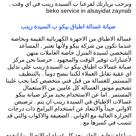
ونرحب بزيارتك لفرعنا ب السيدة زينب في اي وقت .
beko service in alsayidat zaynab
صيانة غسالة اطباق بيكو ب السيدة زينب
غسالة الاطباق من الاجهزة الكهربائية القيمة وبخاصة
عندما تكون من شركة بيكو ولأنها تعتبر . المساعد
الشخصي لسيدة المنزل خاصة العاملات منهن
لأعتبارات توفير الوقت والمجهود . حرصنا نحن مركز
صيانة غسالات اطباق بيكو ب السيدة زينب على تذليل
اي عقبة تقابل العملاء لكننا ننصح دوماً . بالتنظيف
المستمر للغسالة من قبل فني متخصص كما يجب علينا
تشحيم موتور الغسالة كل عامين من الاستعمال
المستمر . اما عن الاستخدام يحبذ مركز صيانة بيكو
غسالات الاطباق في السيدة زينب ان يتم . ترصيص
الاواني جيداً والابتعاد عن استخدام البرامج ذات درجات
الحرارة العالية مع الاواني . الضعيفة والاكواب والتي قد
تتسب في كسرها مع .
مراعاة تنظيف الفلتر بعد كل غسلة او الاتصال بنا لنقوم