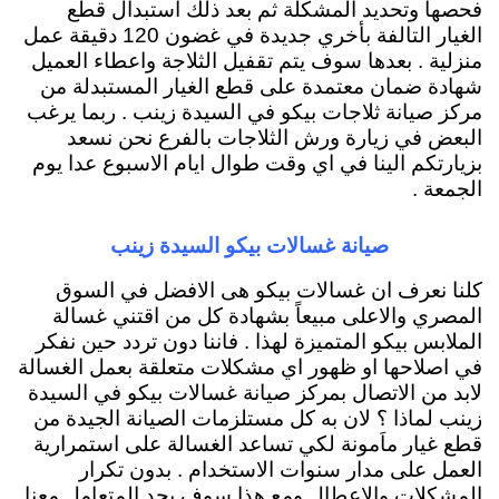
فحصها وتحديد المشكلة ثم بعد ذلك استبدال قطع
الغيار التالفة بأخري جديدة في غضون 120 دقيقة عمل
منزلية . بعدها سوف يتم تقفيل الثلاجة واعطاء العميل
شهادة ضمان معتمدة على قطع الغيار المستبدلة من
مركز صيانة ثلاجات بيكو في السيدة زينب . ربما يرغب
البعض في زيارة ورش الثلاجات بالفرع نحن نسعد
بزيارتكم الينا في اي وقت طوال ايام الاسبوع عدا يوم
الجمعة .
صيانة غسالات بيكو السيدة زينب
كلنا نعرف ان غسالات بيكو هى الافضل في السوق
المصري والاعلى مبيعاً بشهادة كل من اقتني غسالة
الملابس بيكو المتميزة لهذا . فاننا دون تردد حين نفكر
في اصلاحها او ظهور اي مشكلات متعلقة بعمل الغسالة
لابد من الاتصال بمركز صيانة غسالات بيكو في السيدة
زينب لماذا ؟ لان به كل مستلزمات الصيانة الجيدة من
قطع غيار ماَمونة لكي تساعد الغسالة على استمرارية
العمل على مدار سنوات الاستخدام . بدون تكرار
المشكلات والاعطال ومع هذا سوف يجد المتعامل معنا