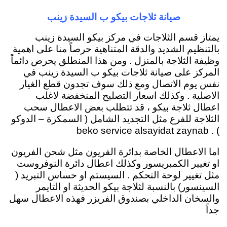
صيانة ثلاجات بيكو ب السيدة زينب
يمتاز قسم الثلاجات في مركز بيكو السيدة زينب
بالتنظيم الشديد والدقة المتناهية حرصاً منا على اهمية
وظيفة الثلاجة بالمنزل . ومن هذا المنطلق يحرص دائماً
المركز على صيانة ثلاجات بيكو ب السيدة زينب في
نفس يوم الاتصال ومع ذلك سوف تجدون قطع الغيار
الاصلية . وكذلك اسعار التصليح المنخفضة لاغلب
اعطال ثلاجة بيكو ، قد تتطلب بعض الاعطال سحب
الثلاجة للفرع مثل التجديد الشامل ( السمكرة – الدوكو
) . beko service alsayidat zaynab
اما الاعطال الخاصة بدائرة الفريون مثل شحن الفريون
او تغيير الكمبريسور وكذلك اعطال دائرة النوفروست
مثل تغيير لوحة التحكم . السيستم او حساس التبريد (
السينسور) بالنسبة لثلاجة بيكو الحديثة او التايمر
والسخان الداخلي بصندوق الفريزر فهذه الاعطال سهل
جداً