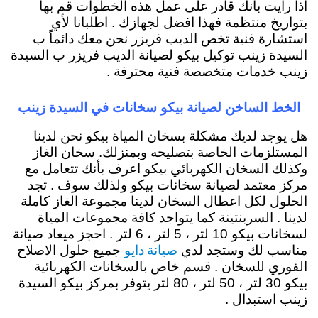
اذا رأيت بأنك قادر على عمل هذه الخطوات قم بها
بتواريخ منتظمة فهذا افضل لجهازك . اطلبانا لأي
استشارة فنية تخص الديب فريزر نحن معك دائماً ب
السيدة زينب توكيل بيكو لصيانة الديب فريزر ب السيدة
زينب خدمات متخصصة فنية محترفة .
الخط الساخن لصيانة بيكو سخانات في السيدة زينب
هل يوجد لديك مشكلة بسخان المياة بيكو نحن لدينا
المستلزمات الخاصة بتصليحه وبمنزلك. سخان الغاز
وكذلك السخان الكهربائي بيكو اعرف بأنك تتعامل مع
مركز معتمد لصيانة سخانات بيكو ولذلك سوف . تجد
الحلول لكل اعطال السخان لدينا مجموعة الغاز كاملة
لدينا . السربنتينة كما يتواجد كافة مجموعات المياة
لسخانات بيكو 10 لتر ، 5 لتر ، 6 لتر . احجز ميعاد صيانة
صيانة دايو
مناسب لك وستجد لدي
جميع حلول الاصلاح
الفوري للسخان . قسم خاص بالسخانات الكهربائية
بيكو 30 لتر ، 50 لتر ، 80 لتر يتوفر بمركز بيكو السيدة
زينب استبدال .