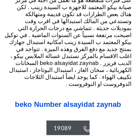
على فترات متقطعة هو ما نعمل من اجله في مركز
صيانة بيكو المعتمد للاجهزة ب السيدة زينب . لكن
هناك بعض الطرازات قد تكون قديمة ومتهالكة
وتستدعي من المالك استبدالها في اقرب وقت
بموديلات حديثة . تتماشي مع درجات الحرارة التي
اصبحت مرتفعة نسبياً عن السنوات الماضية . في توكيل
بيكو المعتمد ب السيدة زينب امكانية استبدال جهازك
بمنتج جديد مع دفع الفرق وهذه الميزة . تتواجد في
اغلب الاقسام بالمركز نستبدل غسالة الملابس بيكو ،
الديب فريزر .
beko alsayidat zaynab السخانات
الكهربائية
، سخان الغاز ، استبدال البوتاجاز ، استبدال
تكييف الهواء . كما يوجد ايضاً استبدال الثلاجات
الدوفروست او النوفروست .
beko Number alsayidat zaynab
19089
