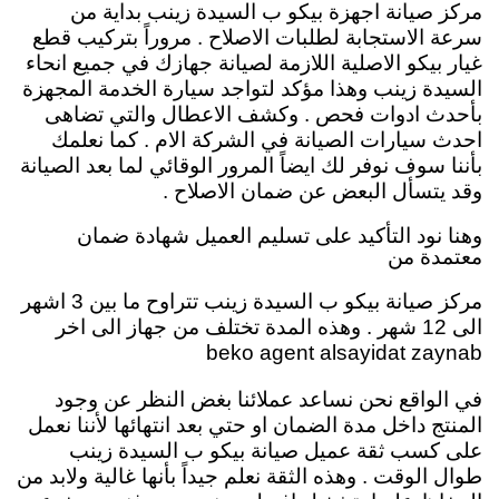
مركز صيانة اجهزة بيكو ب السيدة زينب بداية من
سرعة الاستجابة لطلبات الاصلاح . مروراً بتركيب قطع
غيار بيكو الاصلية اللازمة لصيانة جهازك في جميع انحاء
السيدة زينب وهذا مؤكد لتواجد سيارة الخدمة المجهزة
بأحدث ادوات فحص . وكشف الاعطال والتي تضاهى
احدث سيارات الصيانة في الشركة الام . كما نعلمك
بأننا سوف نوفر لك ايضاً المرور الوقائي لما بعد الصيانة
وقد يتسأل البعض عن ضمان الاصلاح .
وهنا نود التأكيد على تسليم العميل شهادة ضمان
معتمدة من
مركز صيانة بيكو ب السيدة زينب تتراوح ما بين 3 اشهر
الى 12 شهر . وهذه المدة تختلف من جهاز الى اخر
beko agent alsayidat zaynab
في الواقع نحن نساعد عملائنا بغض النظر عن وجود
المنتج داخل مدة الضمان او حتي بعد انتهائها لأننا نعمل
على كسب ثقة عميل صيانة بيكو ب السيدة زينب
طوال الوقت . وهذه الثقة نعلم جيداً بأنها غالية ولابد من