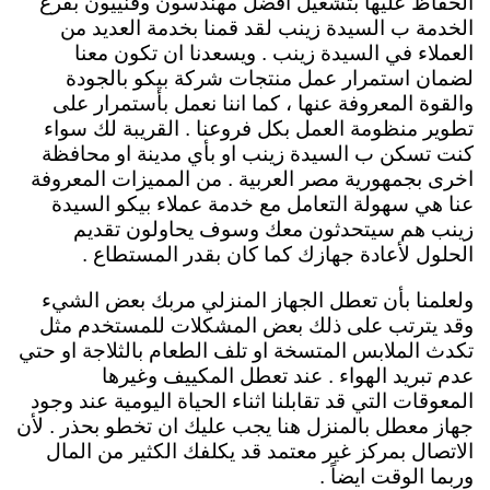
الحفاظ عليها بتشغيل افضل مهندسون وفنييون بفرع
الخدمة ب السيدة زينب لقد قمنا بخدمة العديد من
العملاء في السيدة زينب . ويسعدنا ان تكون معنا
لضمان استمرار عمل منتجات شركة بيكو بالجودة
والقوة المعروفة عنها ، كما اننا نعمل بأستمرار على
تطوير منظومة العمل بكل فروعنا . القريبة لك سواء
كنت تسكن ب السيدة زينب او بأي مدينة او محافظة
اخرى بجمهورية مصر العربية . من المميزات المعروفة
عنا هي سهولة التعامل مع خدمة عملاء بيكو السيدة
زينب هم سيتحدثون معك وسوف يحاولون تقديم
الحلول لأعادة جهازك كما كان بقدر المستطاع .
ولعلمنا بأن تعطل الجهاز المنزلي مربك بعض الشيء
وقد يترتب على ذلك بعض المشكلات للمستخدم مثل
تكدث الملابس المتسخة او تلف الطعام بالثلاجة او حتي
عدم تبريد الهواء . عند تعطل المكييف وغيرها
المعوقات التي قد تقابلنا اثناء الحياة اليومية عند وجود
جهاز معطل بالمنزل هنا يجب عليك ان تخطو بحذر . لأن
الاتصال بمركز غير معتمد قد يكلفك الكثير من المال
وربما الوقت ايضاً .