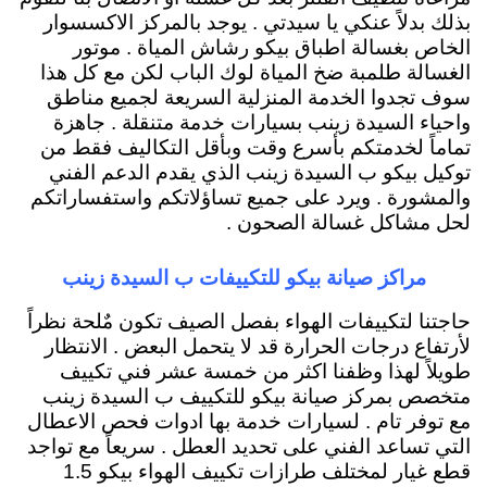
بذلك بدلاً عنكي يا سيدتي . يوجد بالمركز الاكسسوار
الخاص بغسالة اطباق بيكو رشاش المياة . موتور
الغسالة طلمبة ضخ المياة لوك الباب لكن مع كل هذا
سوف تجدوا الخدمة المنزلية السريعة لجميع مناطق
واحياء السيدة زينب بسيارات خدمة متنقلة . جاهزة
تماماً لخدمتكم بأسرع وقت وبأقل التكاليف فقط من
توكيل بيكو ب السيدة زينب الذي يقدم الدعم الفني
والمشورة . ويرد على جميع تساؤلاتكم واستفساراتكم
لحل مشاكل غسالة الصحون .
مراكز صيانة بيكو للتكييفات ب السيدة زينب
حاجتنا لتكييفات الهواء بفصل الصيف تكون مٌلحة نظراً
لأرتفاع درجات الحرارة قد لا يتحمل البعض . الانتظار
طويلاً لهذا وظفنا اكثر من خمسة عشر فني تكييف
متخصص بمركز صيانة بيكو للتكييف ب السيدة زينب
مع توفر تام . لسيارات خدمة بها ادوات فحص الاعطال
التي تساعد الفني على تحديد العطل . سريعاً مع تواجد
قطع غيار لمختلف طرازات تكييف الهواء بيكو 1.5