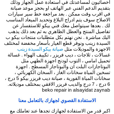
اخصائيون لمساعدتك في استعادة عمل الجهاز وذلك
بتقديم الدعم الفني عبر الهاتف او بحجز موعد صيانة
في اقرب وقت ممكن . بعد مراجعة خط سير سيارات
الاصلاح سوف يتم ادراج البلاغ وتحديد الميعاد المناسب
لك . بعدها سيتواصل معك فني بيكو للاستفسار عن
تفاصيل المنتج والعطل الظاهري به ثم بعد ذلك يذهب
اليك مباشرة . نحن نهتم بكل متطلبات منتجات بيكو ب
السيدة زينب ونوفر قطع الغيار بأسعار مخفضة لمختلف
صيانة بيكو السيدة زينب
الاجهزة والموديلات مثل
غسالات ، ثلاجات ، ديب فريزر ، تكييف الهواء . غسالة
تحميل امامي ، التوب لودنج اجهزة الطهي مثل
البوتاجازات البلت ان والبوتاجاز المسطح . اجهزة
تسخين المياة سخانات الغاز ، السخان الكهربائي ،
سخانات المياة الفورية ، صيانة ديب فريزر بيكو 5 درج ،
6 درج ، 7 درج والديب فريزر الافقي بمختلف موديلاته.
beko repair in alsayidat zaynab
الاستفادة القصوي لجهازك بالتعامل معنا
اكبر قدر من الاستفادة لجهازك تجدها عند تعاملك مع