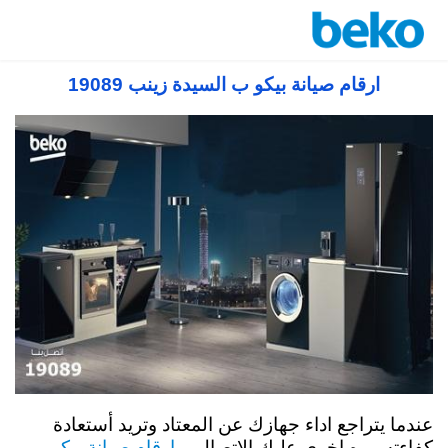
صيانة بيكو في مصر 19089 رقم مركز صيانة بيكو
توكيل معتمد
ارقام صيانة بيكو ب السيدة زينب 19089
عندما يتراجع اداء جهازك عن المعتاد وتريد أستعادة
ارقام صيانة بيكو
كفاءته مره اخري عليك الاتصال بـ