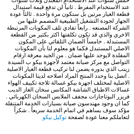
خمس سنوات عند الاستخدام المعتدل وثلاث سنوات
عند الاستخدام المفرط . ثانياً لن تدفع قيمة استبدال
قطعة الغيار مرتين بل ستكون مرة واحدة . ثالثاً عودة
الجهاز لجودة التشغيل الطبيعية المصمم عليها من
الشركة المصنعه . رابعاً تفادي تلف المكونات المرتبطة
الاخري والذي قد تكون تكلفتها اكثر بكثير من القطعة
المستبدلة . خامساً الضمان التلقائي على المكون
الاصلي المستبدل فكما هو معلوم لنا بأن المكونات
المقلدة لايوجد عليها ضمان . من الجيد معرفة ارقام
التواصل مع مركز صيانة معتمد لأجهزة بيكو ب السيدة
زينب الذي بدوره يضمن لنا تركيب قطعة الغيار الاصلية
. اتصل بنا وحدد المنتج المراد اصلاحه لدينا المكونات
الاصلية لمختلف اجهزة بيكو غسالة ثلاجة تكييف الهواء
غسالات الاطباق الشاشة المكانس سخان الغاز الديب
فريزر البوتاجازات مجفف الملابس السخان الكهربائي .
كما ان وجود مهندسون صيانة بسيارات الخدمة المتنقلة
مؤكد سوف يساهم في اتمام الخدمة سريعاً . شكراً
توكيل بيكو
لتعاملكم معنا عودة لصفحة